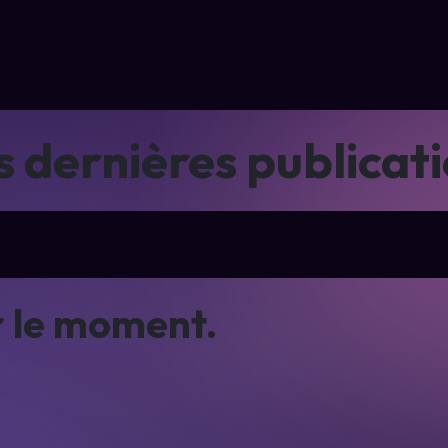
opos
Mon Odoo
Mon site Web
SEO & visibilité
Automatisati
 dernières publicat
r le moment.