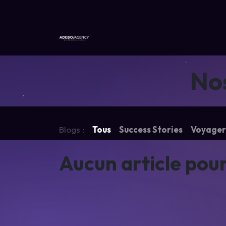
Nos services
L'agence
À pr
Nos
Blogs :
Tous
Success Stories
Voyager
Aucun article pou