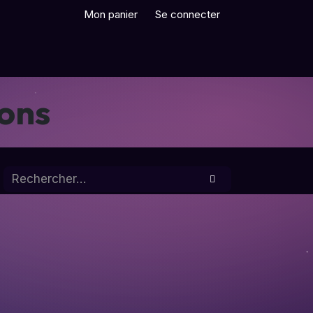
Mon panier
Se connecter
on & IA
Les Packs
ions