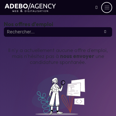
Nos offres d'emploi
Il n'y a actuellement aucune offre d'emploi,
mais n'hésitez pas à
nous envoyer
une
candidature spontanée.